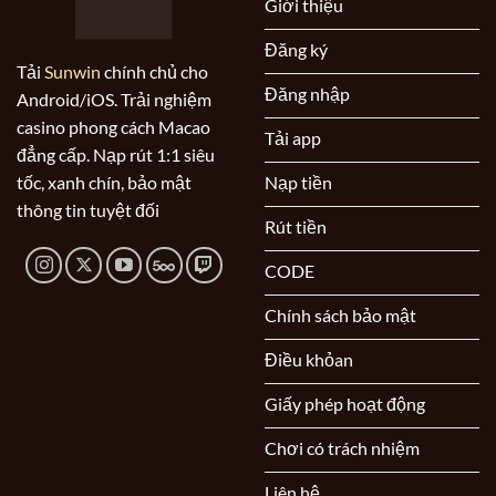
Giới thiệu
Đăng ký
Tải
Sunwin
chính chủ cho
Đăng nhập
Android/iOS. Trải nghiệm
casino phong cách Macao
Tải app
đẳng cấp. Nạp rút 1:1 siêu
Nạp tiền
tốc, xanh chín, bảo mật
thông tin tuyệt đối
Rút tiền
CODE
Chính sách bảo mật
Điều khỏan
Giấy phép hoạt động
Chơi có trách nhiệm
Liên hệ