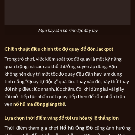
Mẹo hay săn hũ rinh lộc đầy tay
Chiến thuật điều chỉnh tốc độ quay để đón Jackpot
Trong trò chơi, việc kiểm soát tốc độ quay là một kỹ năng
quan trọng mà các cao thủ thường xuyên áp dụng. Bạn
không nên duy trì một tốc độ quay đều đặn hay lạm dụng
tính năng “Quay tự động” quá lâu. Thay vào đó, hãy thử thay
đổi nhịp điệu: lúc nhanh, lúc chậm, đôi khi dừng lại vài giây
rồi mới tiếp tục nhấn nút quay tiếp theo để cảm nhận trọn
vẹn
nổ hũ ma đồng giáng thế
.
Lựa chọn thời điểm vàng để tối ưu hóa tỷ lệ thắng lớn
Thời điểm tham gia chơi
Nổ hũ Ông Đồ
cũng ảnh hưởng