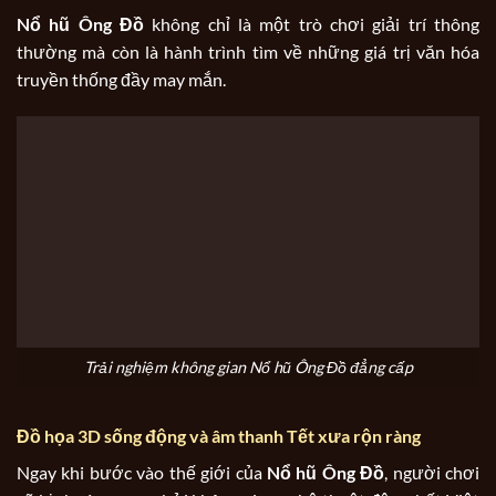
Nổ hũ Ông Đồ
không chỉ là một trò chơi giải trí thông
thường mà còn là hành trình tìm về những giá trị văn hóa
truyền thống đầy may mắn.
Trải nghiệm không gian Nổ hũ Ông Đồ đẳng cấp
Đồ họa 3D sống động và âm thanh Tết xưa rộn ràng
Ngay khi bước vào thế giới của
Nổ hũ Ông Đồ
, người chơi