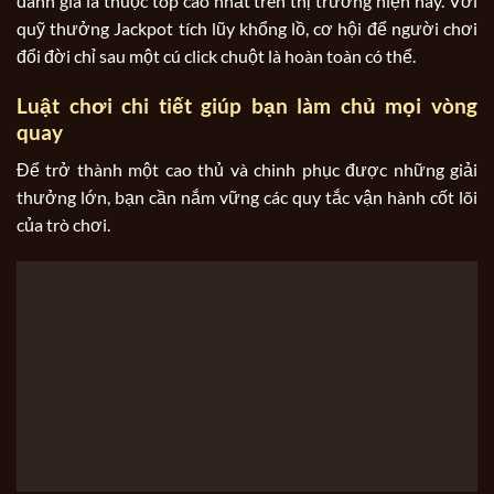
đánh giá là thuộc top cao nhất trên thị trường hiện nay. Với
quỹ thưởng Jackpot tích lũy khổng lồ, cơ hội để người chơi
đổi đời chỉ sau một cú click chuột là hoàn toàn có thể.
Luật chơi chi tiết giúp bạn làm chủ mọi vòng
quay
Để trở thành một cao thủ và chinh phục được những giải
thưởng lớn, bạn cần nắm vững các quy tắc vận hành cốt lõi
của trò chơi.