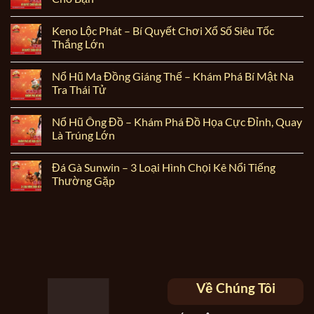
Keno Lộc Phát – Bí Quyết Chơi Xổ Số Siêu Tốc
Thắng Lớn
Nổ Hũ Ma Đồng Giáng Thế – Khám Phá Bí Mật Na
Tra Thái Tử
Nổ Hũ Ông Đồ – Khám Phá Đồ Họa Cực Đỉnh, Quay
Là Trúng Lớn
Đá Gà Sunwin – 3 Loại Hình Chọi Kê Nổi Tiếng
Thường Gặp
Về Chúng Tôi