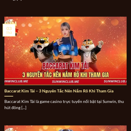
03
Th3
Baccarat Kim Tài – 3 Nguyên Tắc Nên Nắm Rõ Khi Tham Gia
Baccarat Kim Tài là game casino trực tuyến nổi bật tại Sunwin, thu
hút đông [...]