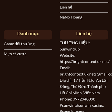
Liên hệ
NaNo Hoàng
Danh mục
Liên hệ
THƯƠNG HIỆU:
Game đổi thưởng
Sunwinclub
Mẹo cá cược
Website:
https://brightcontext.uk.net/
Email:
brightcontext.uk.net@gmail.c
Địa chỉ: 17 Trần Não, An Lợi
Đông, Thủ Đức, Thành phố
Hồ Chí Minh, Việt Nam
Phone: 0972948098
#sunwin ,#sunwin_casino,
#sunwin_game,