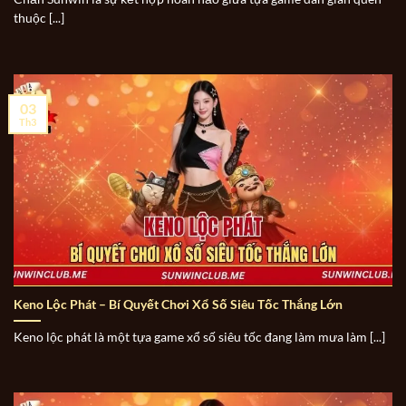
thuộc [...]
03
Th3
Keno Lộc Phát – Bí Quyết Chơi Xổ Số Siêu Tốc Thắng Lớn
Keno lộc phát là một tựa game xổ số siêu tốc đang làm mưa làm [...]