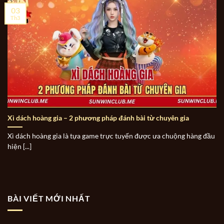
03
Th3
Xì dách hoàng gia – 2 phương pháp đánh bài từ chuyên gia
Xì dách hoàng gia là tựa game trực tuyến được ưa chuộng hàng đầu
hiện [...]
BÀI VIẾT MỚI NHẤT