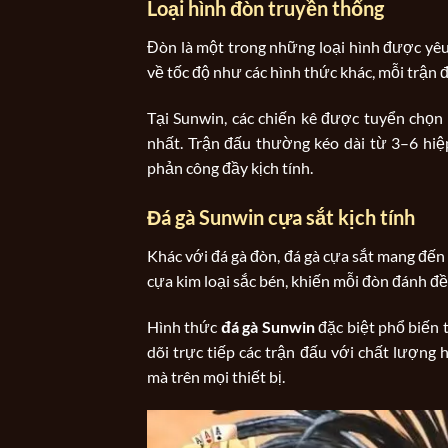
Loại hình đòn truyền thống
Đòn là một trong những loại hình được yêu 
về tốc độ như các hình thức khác, mỗi trận đ
Tại Sunwin, các chiến kê được tuyển chọn
nhất. Trận đấu thường kéo dài từ 3–6 hiệ
phản công đầy kịch tính.
Đá gà Sunwin cựa sắt kịch tính
Khác với đá gà đòn, đá gà cựa sắt mang đến
cựa kim loại sắc bén, khiến mỗi đòn đánh đều
Hình thức
đá gà Sunwin
đặc biệt phổ biến 
dõi trực tiếp các trận đấu với chất lượng
mà trên mọi thiết bị.