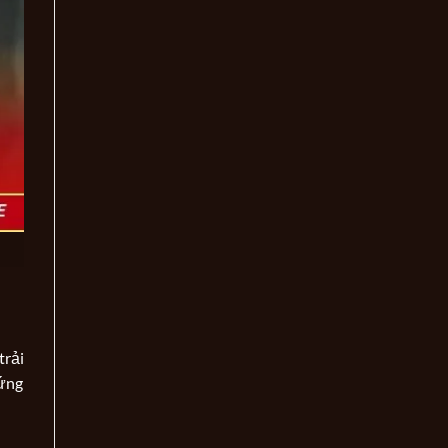
trải
 ứng