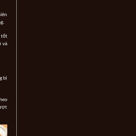
hiên
g.
 tốt
ủ và
g bị
theo
mượt