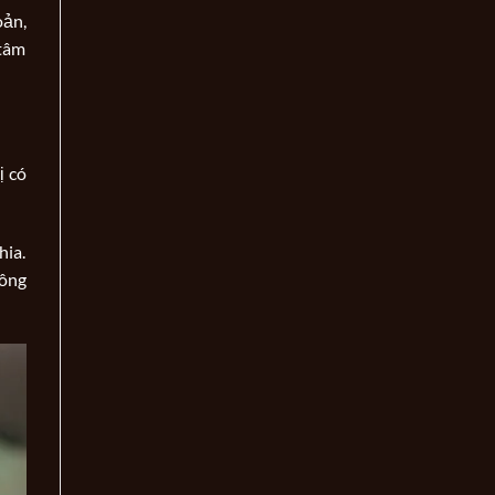
oản,
 tâm
ị có
hia.
hông