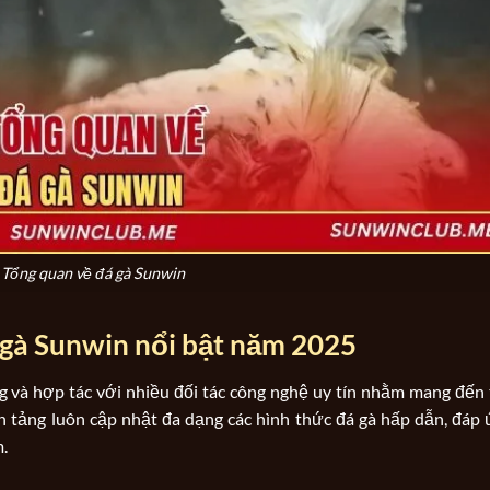
Tổng quan về đá gà Sunwin
á gà Sunwin nổi bật năm 2025
và hợp tác với nhiều đối tác công nghệ uy tín nhằm mang đến 
ền tảng luôn cập nhật đa dạng các hình thức đá gà hấp dẫn, đáp
.