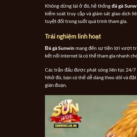
Không dừng lại ở đó, hệ thống
đá gà Sunw
kiểm soát truy cập và giám sát giao dịch li
tuyệt đối trong suốt quá trình tham gia.
Trải nghiệm linh hoạt
Đá gà Sunwin
mang đến sự tiện lợi vượt trộ
kết nối internet là có thể tham gia nhanh c
Các trận đấu được phát sóng liên tục 24/7 
Nhờ đó, bạn có thể dễ dàng theo dõi và đặt 
gián đoạn.