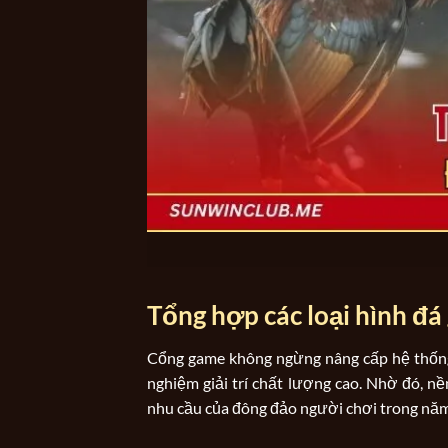
Tổng hợp các loại hình đ
Cổng game không ngừng nâng cấp hệ thống 
nghiệm giải trí chất lượng cao. Nhờ đó, n
nhu cầu của đông đảo người chơi trong năm