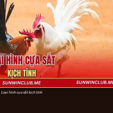
Loại hình cựa sắt kịch tính