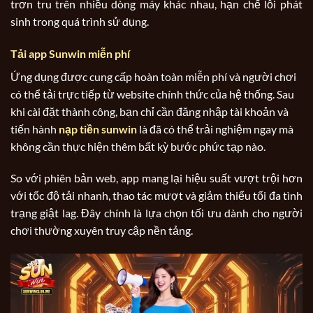
trơn tru trên nhiều dòng máy khác nhau, hạn chế lỗi phát
sinh trong quá trình sử dụng.
Tải app Sunwin miễn phí
Ứng dụng được cung cấp hoàn toàn miễn phí và người chơi
có thể tải trực tiếp từ website chính thức của hệ thống. Sau
khi cài đặt thành công, bạn chỉ cần đăng nhập tài khoản và
tiến hành
nạp tiền sunwin
là đã có thể trải nghiệm ngay mà
không cần thực hiện thêm bất kỳ bước phức tạp nào.
So với phiên bản web, app mang lại hiệu suất vượt trội hơn
với tốc độ tải nhanh, thao tác mượt và giảm thiểu tối đa tình
trạng giật lag. Đây chính là lựa chọn tối ưu dành cho người
chơi thường xuyên truy cập nền tảng.