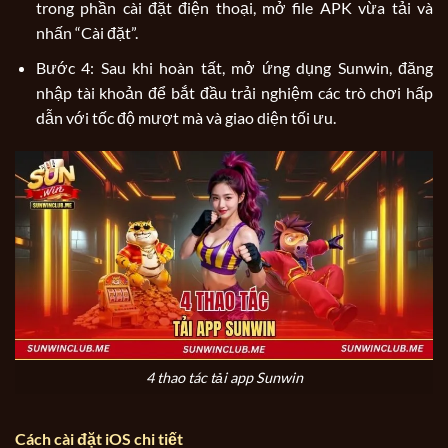
trong phần cài đặt điện thoại, mở file APK vừa tải và
nhấn “Cài đặt”.
Bước 4: Sau khi hoàn tất, mở ứng dụng Sunwin, đăng
nhập tài khoản để bắt đầu trải nghiệm các trò chơi hấp
dẫn với tốc độ mượt mà và giao diện tối ưu.
4 thao tác tải app Sunwin
Cách cài đặt iOS chi tiết