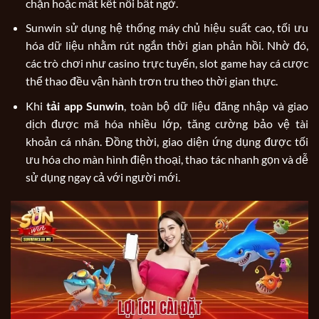
chặn hoặc mất kết nối bất ngờ.
Sunwin sử dụng hệ thống máy chủ hiệu suất cao, tối ưu
hóa dữ liệu nhằm rút ngắn thời gian phản hồi. Nhờ đó,
các trò chơi như casino trực tuyến, slot game hay cá cược
thể thao đều vận hành trơn tru theo thời gian thực.
Khi
tải app Sunwin
, toàn bộ dữ liệu đăng nhập và giao
dịch được mã hóa nhiều lớp, tăng cường bảo vệ tài
khoản cá nhân. Đồng thời, giao diện ứng dụng được tối
ưu hóa cho màn hình điện thoại, thao tác nhanh gọn và dễ
sử dụng ngay cả với người mới.