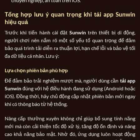
chuyên nghiệp, an toàn trên iOS.
Tổng hợp lưu ý quan trọng khi tải app Sunwin
hiệu quả
Trước khi tiến hành cài đặt
Sunwin
trên thiết bị di động,
người chơi nên nắm rõ một số yếu tố quan trọng để đảm
bảo quá trình tải diễn ra thuận lợi, hạn chế lỗi và bảo vệ tối
đa dữ liệu cá nhân. Lưu ý:
Lựa chọn phiên bản phù hợp
Để đảm bảo trải nghiệm mượt mà, người dùng cần
tải app
Sunwin
đúng với hệ điều hành đang sử dụng (Android hoặc
iOS). Đồng thời, hãy chủ động cập nhật phiên bản mới ngay
khi có thông báo từ hệ thống.
Nâng cấp thường xuyên không chỉ giúp bổ sung tính năng
mới mà còn cải thiện tốc độ xử lý, tăng độ ổn định và nâng
cao khả năng bảo mật. Nhờ đó, ứng dụng luôn hoạt động