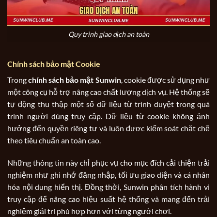
Quy trình giao dịch an toàn
Chính sách bảo mật Cookie
Trong
chính sách bảo mật Sunwin
, cookie được sử dụng như
một công cụ hỗ trợ nâng cao chất lượng dịch vụ. Hệ thống sẽ
tự động thu thập một số dữ liệu từ trình duyệt trong quá
trình người dùng truy cập. Dữ liệu từ cookie không ảnh
hưởng đến quyền riêng tư và luôn được kiểm soát chặt chẽ
theo tiêu chuẩn an toàn cao.
Những thông tin này chỉ phục vụ cho mục đích cải thiện trải
nghiệm như ghi nhớ đăng nhập, tối ưu giao diện và cá nhân
hóa nội dung hiển thị. Đồng thời, Sunwin phân tích hành vi
truy cập để nâng cao hiệu suất hệ thống và mang đến trải
nghiệm giải trí phù hợp hơn với từng người chơi.