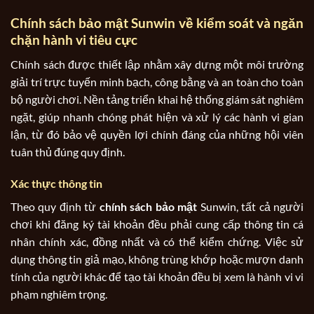
Chính sách bảo mật Sunwin về kiểm soát và ngăn
chặn hành vi tiêu cực
Chính sách được thiết lập nhằm xây dựng một môi trường
giải trí trực tuyến minh bạch, công bằng và an toàn cho toàn
bộ người chơi. Nền tảng triển khai hệ thống giám sát nghiêm
ngặt, giúp nhanh chóng phát hiện và xử lý các hành vi gian
lận, từ đó bảo vệ quyền lợi chính đáng của những hội viên
tuân thủ đúng quy định.
Xác thực thông tin
Theo quy định từ
chính sách bảo mật
Sunwin, tất cả người
chơi khi đăng ký tài khoản đều phải cung cấp thông tin cá
nhân chính xác, đồng nhất và có thể kiểm chứng. Việc sử
dụng thông tin giả mạo, không trùng khớp hoặc mượn danh
tính của người khác để tạo tài khoản đều bị xem là hành vi vi
phạm nghiêm trọng.