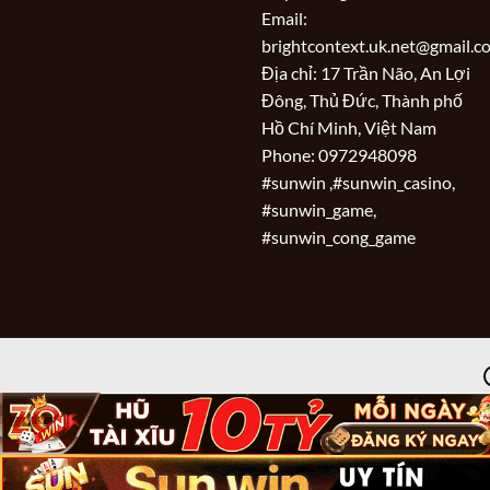
Email:
brightcontext.uk.net@gmail.c
Địa chỉ: 17 Trần Não, An Lợi
Đông, Thủ Đức, Thành phố
Hồ Chí Minh, Việt Nam
Phone: 0972948098
#sunwin ,#sunwin_casino,
#sunwin_game,
#sunwin_cong_game